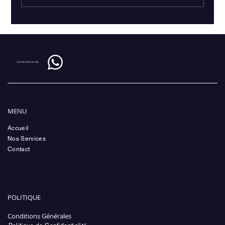
CONTACTEZ-NOUS VIA
Mon Kit Mobile vs Mon Kit Studio : Les Conseils
de Vinzi Productions pour des Vidéos
Spectaculaires !
MENU
Accueil
Nos Services
Contact
POLITIQUE
Conditions Générales